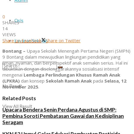
Alumni
0
Osis
SHARES
14
VIEWS
Share on Facebook
Share on Twitter
Layanan Sekolah
Bontang –
Upaya Sekolah Menengah Pertama Negeri (SMPN)
9 Bontang dalam mewujudkan lingkungan pendidikan yang
aman, nyaman, dan berperspektif anak semakin serius. Hal ini
dibuktikan dengan diselenggarakannya sosialisasi intensif
mengenai
Lembaga Perlindungan Khusus Ramah Anak
(LPKRA)
dan konsep
Sekolah Ramah Anak
pada
Selasa, 12
No Result
November 2025
.
Related Posts
View All Result
Upacara Bendera Senin Perdana Agustus di SMP:
Pembina Soroti Pembatasan Gawai dan Kedisiplinan
Seragam
KKN 52 Unmul Gelar Edukasi Pembuatan Pestisida