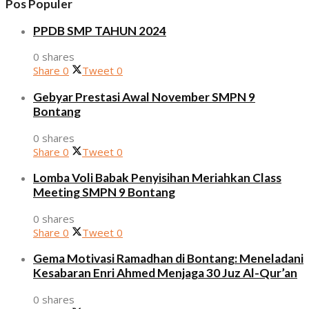
Pos Populer
PPDB SMP TAHUN 2024
0 shares
Share
0
Tweet
0
Gebyar Prestasi Awal November SMPN 9
Bontang
0 shares
Share
0
Tweet
0
Lomba Voli Babak Penyisihan Meriahkan Class
Meeting SMPN 9 Bontang
0 shares
Share
0
Tweet
0
Gema Motivasi Ramadhan di Bontang: Meneladani
Kesabaran Enri Ahmed Menjaga 30 Juz Al-Qur’an
0 shares