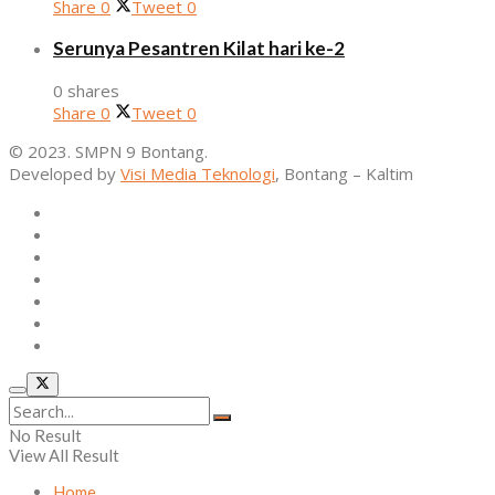
Share
0
Tweet
0
Serunya Pesantren Kilat hari ke-2
0 shares
Share
0
Tweet
0
© 2023. SMPN 9 Bontang.
Developed by
Visi Media Teknologi
, Bontang – Kaltim
Home
Profil
Kurikulum
Ekstrakurikuler
Alumni
Osis
Layanan Sekolah
No Result
View All Result
Home