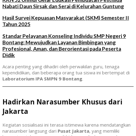
Nabati Daun Sirsak dan Serai di Kelurahan Guntung
Hasil Survei Kepuasan Masyarakat (SKM) Semester II
Tahun 2025
Standar Pelayanan Konseling Individu SMP Negeri 9
Bontang: Mewujudkan Layanan Bimbingan yang
Profesional, Aman, dan Berorientasi pada Peserta
Didik
Acara penting yang dihadiri oleh perwakilan guru, tenaga
kependidikan, dan beberapa orang tua siswa ini bertempat di
Laboratorium IPA SMPN 9 Bontang
.
Hadirkan Narasumber Khusus dari
Jakarta
Kegiatan sosialisasi ini terasa istimewa karena mendatangkan
narasumber langsung dari
Pusat Jakarta
, yang memiliki