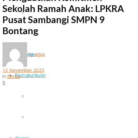
Sekolah Ramah Anak: LPKRA
Daftar Guru dan Staf Sekolah
Pusat Sambangi SMPN 9
Bontang
Sarana dan Prasarana
by
agus
Kurikulum
13 November 2025
Ekstrakurikuler
in
Berita
0
Paskib
Pramuka