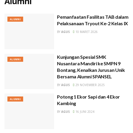
Alumni
Pemanfaatan Fasilitas TAB dalam
ALUMNI
Pelaksanaan Tryout Ke-2 Kelas IX
BY
AGUS
10 MARET 2026
Kunjungan Spesial SMK
ALUMNI
Nusantara Mandiri ke SMPN 9
Bontang, Kenalkan Jurusan Unik
Bersama Alumni SPANSEL
BY
AGUS
29 NOVEMBER 2025
Potong 1 Ekor Sapi dan 4 Ekor
ALUMNI
Kambing
BY
AGUS
16 JUNI 2024