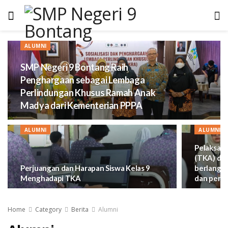
ALUMNI
SMP Negeri 9 Bontang Raih
Penghargaan sebagai Lembaga
Perlindungan Khusus Ramah Anak
Madya dari Kementerian PPPA
ALUMNI
ALUMNI
Pelaksan
(TKA) di 
Perjuangan dan Harapan Siswa Kelas 9
berlangsun
Menghadapi TKA
dan penu
Home
Category
Berita
Alumni