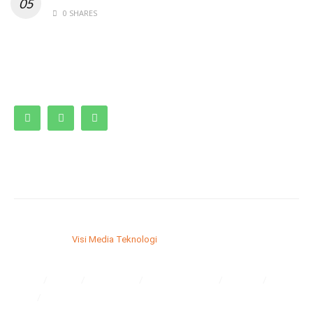
0 SHARES
© 2023. SMPN 9 Bontang.
Developed by
Visi Media Teknologi
, Bontang – Kaltim
Home
Profil
Kurikulum
Ekstrakurikuler
Alumni
Osis
Layanan Sekolah