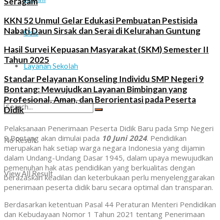
Seragam
KKN 52 Unmul Gelar Edukasi Pembuatan Pestisida
Nabati Daun Sirsak dan Serai di Kelurahan Guntung
Osis
Hasil Survei Kepuasan Masyarakat (SKM) Semester II
Tahun 2025
Layanan Sekolah
Standar Pelayanan Konseling Individu SMP Negeri 9
Bontang: Mewujudkan Layanan Bimbingan yang
Profesional, Aman, dan Berorientasi pada Peserta
Didik
Pelaksanaan Penerimaan Peserta Didik Baru pada Smp Negeri
9 Bontang akan dimulai pada
10 Juni 2024
. Pendidikan
No Result
merupakan hak setiap warga negara Indonesia yang dijamin
dalam Undang-Undang Dasar 1945, dalam upaya mewujudkan
pemenuhan hak atas pendidikan yang berkualitas dengan
View All Result
berazaskan keadilan dan keterbukaan perlu menyelenggarakan
penerimaan peserta didik baru secara optimal dan transparan.
Berdasarkan ketentuan Pasal 44 Peraturan Menteri Pendidikan
dan Kebudayaan Nomor 1 Tahun 2021 tentang Penerimaan