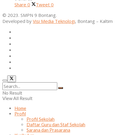
Share
0
Tweet
0
© 2023. SMPN 9 Bontang.
Developed by
Visi Media Teknologi
, Bontang – Kaltim
Home
Profil
Kurikulum
Ekstrakurikuler
Alumni
Osis
Layanan Sekolah
No Result
View All Result
Home
Profil
Profil Sekolah
Daftar Guru dan Staf Sekolah
Sarana dan Prasarana