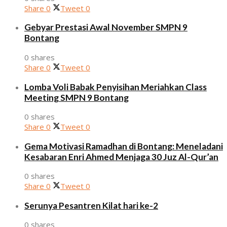
Share
0
Tweet
0
Gebyar Prestasi Awal November SMPN 9
Bontang
0 shares
Share
0
Tweet
0
Lomba Voli Babak Penyisihan Meriahkan Class
Meeting SMPN 9 Bontang
0 shares
Share
0
Tweet
0
Gema Motivasi Ramadhan di Bontang: Meneladani
Kesabaran Enri Ahmed Menjaga 30 Juz Al-Qur’an
0 shares
Share
0
Tweet
0
Serunya Pesantren Kilat hari ke-2
0 shares