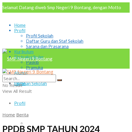
Selamat Datang diweb Smp Negeri 9 Bontang, dengan Motto
AKRAB "Aktif Kreatif Religius Antusias Berbudaya
Home
Profil
Profil Sekolah
Daftar Guru dan Staf Sekolah
Sarana dan Prasarana
Kurikulum
Ekstrakurikuler
Paskib
Pramuka
Alumni
Osis
Home
Layanan Sekolah
No Result
View All Result
Profil
Home
Berita
Profil Sekolah
PPDB SMP TAHUN 2024