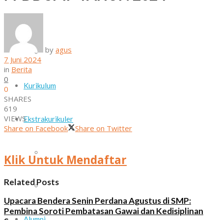
Daftar Guru dan Staf Sekolah
by
agus
Sarana dan Prasarana
7 Juni 2024
in
Berita
0
Kurikulum
0
SHARES
619
VIEWS
Ekstrakurikuler
Share on Facebook
Share on Twitter
Paskib
Klik Untuk Mendaftar
Related Posts
Pramuka
Upacara Bendera Senin Perdana Agustus di SMP:
Pembina Soroti Pembatasan Gawai dan Kedisiplinan
Alumni