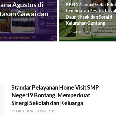
ana Agustus di
KKN 52 Unmul Gelar Edu
Pembuatan Pestisida Na
tasan Gawai dan
Daun Sirsak dan Serai di
Kelurahan Guntung
6 AGUSTUS 2026
Standar Pelayanan Home Visit SMP
Negeri 9 Bontang: Memperkuat
Sinergi Sekolah dan Keluarga
BY
AGUS
30 JULI 2026
22