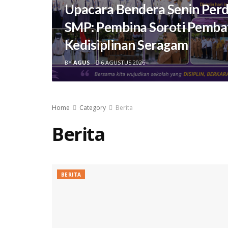
Upacara Bendera Senin Perd
SMP: Pembina Soroti Pemba
Kedisiplinan Seragam
BY
AGUS
6 AGUSTUS 2026
Home
Category
Berita
Berita
BERITA