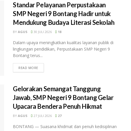
Standar Pelayanan Perpustakaan
SMP Negeri 9 Bontang Hadir untuk
Mendukung Budaya Literasi Sekolah
BY
AGUS
30 JULI 2026
18
Dalam upaya meningkatkan kualitas layanan publik di
lingkungan pendidikan, Perpustakaan SMP Negeri 9
Bontang terus...
READ MORE
Gelorakan Semangat Tanggung
Jawab, SMP Negeri 9 Bontang Gelar
Upacara Bendera Penuh Hikmat
BY
AGUS
27 JULI 2026
27
BONTANG — Suasana khidmat dan penuh kedisiplinan