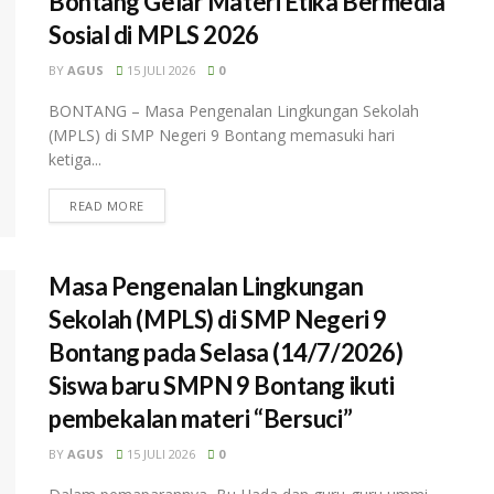
Bontang Gelar Materi Etika Bermedia
Sosial di MPLS 2026
BY
AGUS
15 JULI 2026
0
BONTANG – Masa Pengenalan Lingkungan Sekolah
(MPLS) di SMP Negeri 9 Bontang memasuki hari
ketiga...
READ MORE
Masa Pengenalan Lingkungan
Sekolah (MPLS) di SMP Negeri 9
Bontang pada Selasa (14/7/2026)
Siswa baru SMPN 9 Bontang ikuti
pembekalan materi “Bersuci”
BY
AGUS
15 JULI 2026
0