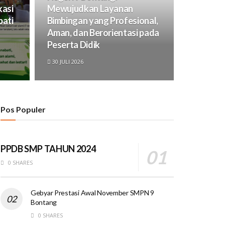
kasi
Mewujudkan Layanan
bati
Bimbingan yang Profesional,
Aman, dan Berorientasi pada
Peserta Didik
30 JULI 2026
Pos Populer
PPDB SMP TAHUN 2024
0 SHARES
Gebyar Prestasi Awal November SMPN 9
Bontang
0 SHARES