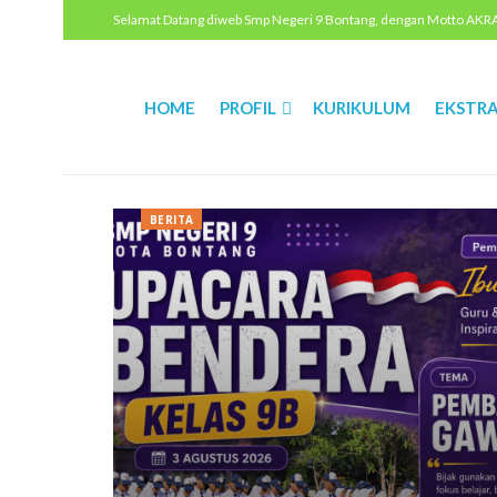
Selamat Datang diweb Smp Negeri 9 Bontang, dengan Motto AKRAB 
HOME
PROFIL
KURIKULUM
EKSTRA
BERITA