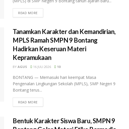
(MPLS) di SMP Negeri 9 Bontang tahun ajaran baru...
READ MORE
Tanamkan Karakter dan Kemandirian,
MPLS Ramah SMPN 9 Bontang
Hadirkan Keseruan Materi
Kepramukaan
BY
AGUS
16 JULI 2026
10
BONTANG — Memasuki hari keempat Masa
Pengenalan Lingkungan Sekolah (MPLS), SMP Negeri 9
Bontang terus...
READ MORE
Bentuk Karakter Siswa Baru, SMPN 9