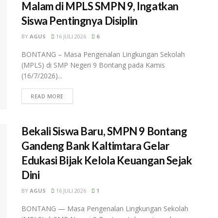
Malam di MPLS SMPN 9, Ingatkan
Siswa Pentingnya Disiplin
BY
AGUS
16 JULI 2026
6
BONTANG – Masa Pengenalan Lingkungan Sekolah
(MPLS) di SMP Negeri 9 Bontang pada Kamis
(16/7/2026)...
READ MORE
Bekali Siswa Baru, SMPN 9 Bontang
Gandeng Bank Kaltimtara Gelar
Edukasi Bijak Kelola Keuangan Sejak
Dini
BY
AGUS
16 JULI 2026
1
BONTANG — Masa Pengenalan Lingkungan Sekolah