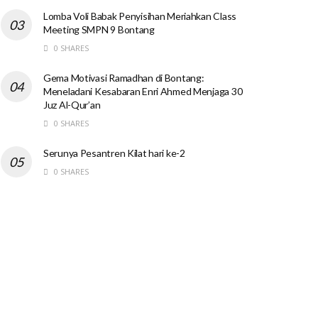
Lomba Voli Babak Penyisihan Meriahkan Class
Meeting SMPN 9 Bontang
0 SHARES
Gema Motivasi Ramadhan di Bontang:
Meneladani Kesabaran Enri Ahmed Menjaga 30
Juz Al-Qur’an
0 SHARES
Serunya Pesantren Kilat hari ke-2
0 SHARES