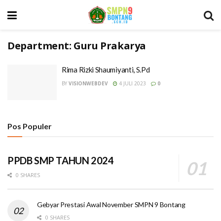
Department:
Guru Prakarya
Rima Rizki Shaumiyanti, S.Pd
BY
VISIONWEBDEV
4 JULI 2023
0
Pos Populer
PPDB SMP TAHUN 2024
0 SHARES
Gebyar Prestasi Awal November SMPN 9 Bontang
0 SHARES