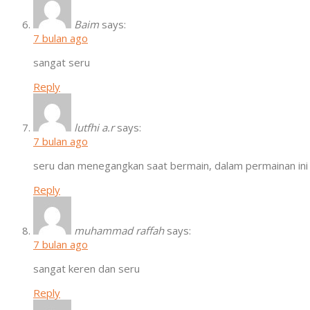
Baim
says:
7 bulan ago
sangat seru
Reply
lutfhi a.r
says:
7 bulan ago
seru dan menegangkan saat bermain, dalam permainan ini k
Reply
muhammad raffah
says:
7 bulan ago
sangat keren dan seru
Reply