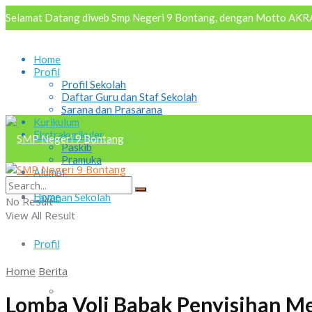
Selamat Datang diweb Smp Negeri 9 Bontang, dengan Motto AKRAB
Home
Profil
Profil Sekolah
Daftar Guru dan Staf Sekolah
Sarana dan Prasarana
Kurikulum
Ekstrakurikuler
Paskib
Pramuka
Alumni
Osis
Home
Layanan Sekolah
No Result
View All Result
Profil
Home
Berita
Profil Sekolah
Lomba Voli Babak Penyisihan M