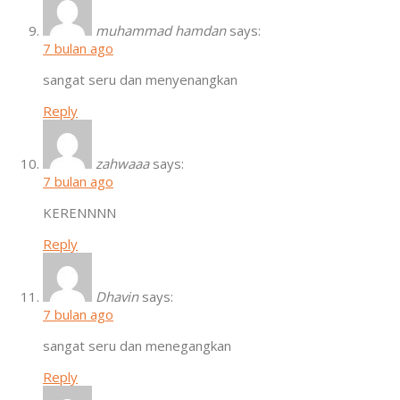
muhammad hamdan
says:
7 bulan ago
sangat seru dan menyenangkan
Reply
zahwaaa
says:
7 bulan ago
KERENNNN
Reply
Dhavin
says:
7 bulan ago
sangat seru dan menegangkan
Reply