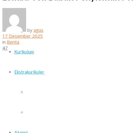
Daftar Guru dan Staf Sekolah
by
agus
Sarana dan Prasarana
17 Desember 2025
in
Berita
47
Kurikulum
Ekstrakurikuler
Paskib
Pramuka
Alumni