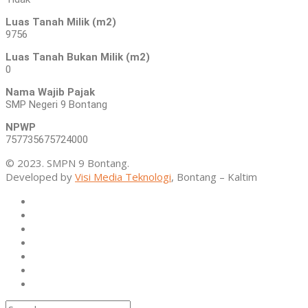
Luas Tanah Milik (m2)
9756
Luas Tanah Bukan Milik (m2)
0
Nama Wajib Pajak
SMP Negeri 9 Bontang
NPWP
757735675724000
© 2023. SMPN 9 Bontang.
Developed by
Visi Media Teknologi
, Bontang – Kaltim
Home
Profil
Kurikulum
Ekstrakurikuler
Alumni
Osis
Layanan Sekolah