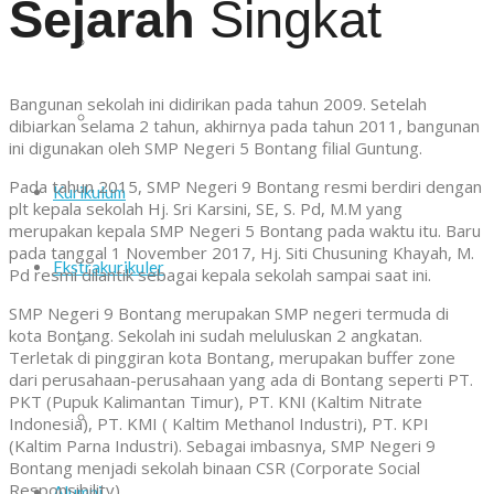
Sejarah
Singkat
Daftar Guru dan Staf Sekolah
Bangunan sekolah ini didirikan pada tahun 2009. Setelah
Sarana dan Prasarana
dibiarkan selama 2 tahun, akhirnya pada tahun 2011, bangunan
ini digunakan oleh SMP Negeri 5 Bontang filial Guntung.
Pada tahun 2015, SMP Negeri 9 Bontang resmi berdiri dengan
Kurikulum
plt kepala sekolah Hj. Sri Karsini, SE, S. Pd, M.M yang
merupakan kepala SMP Negeri 5 Bontang pada waktu itu. Baru
pada tanggal 1 November 2017, Hj. Siti Chusuning Khayah, M.
Ekstrakurikuler
Pd resmi dilantik sebagai kepala sekolah sampai saat ini.
SMP Negeri 9 Bontang merupakan SMP negeri termuda di
kota Bontang. Sekolah ini sudah meluluskan 2 angkatan.
Paskib
Terletak di pinggiran kota Bontang, merupakan buffer zone
dari perusahaan-perusahaan yang ada di Bontang seperti PT.
PKT (Pupuk Kalimantan Timur), PT. KNI (Kaltim Nitrate
Pramuka
Indonesia), PT. KMI ( Kaltim Methanol Industri), PT. KPI
(Kaltim Parna Industri). Sebagai imbasnya, SMP Negeri 9
Bontang menjadi sekolah binaan CSR (Corporate Social
Responsibility).
Alumni