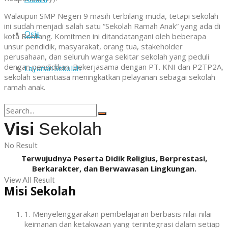
Walaupun SMP Negeri 9 masih terbilang muda, tetapi sekolah
ini sudah menjadi salah satu “Sekolah Ramah Anak” yang ada di
Osis
kota Bontang. Komitmen ini ditandatangani oleh beberapa
unsur pendidik, masyarakat, orang tua, stakeholder
perusahaan, dan seluruh warga sekitar sekolah yang peduli
dengan pendidikan. Bekerjasama dengan PT. KNI dan P2TP2A,
Layanan Sekolah
sekolah senantiasa meningkatkan pelayanan sebagai sekolah
ramah anak.
Visi
Sekolah
No Result
Terwujudnya Peserta Didik Religius, Berprestasi,
Berkarakter, dan Berwawasan Lingkungan.
View All Result
Misi
Sekolah
1. Menyelenggarakan pembelajaran berbasis nilai-nilai
keimanan dan ketakwaan yang terintegrasi dalam setiap