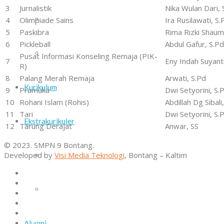
3
Jurnalistik
Nika Wulan Dari, 
Daftar Guru dan Staf Sekolah
4
Olimpiade Sains
Ira Rusilawati, S.
5
Paskibra
Rima Rizki Shaumi
6
Pickleball
Abdul Gafur, S.Pd
Sarana dan Prasarana
Pusat Informasi Konseling Remaja (PIK-
7
Eny Indah Suyanti
R)
8
Palang Merah Remaja
Arwati, S.Pd
Kurikulum
9
Pramuka
Dwi Setyorini, S.
10
Rohani Islam (Rohis)
Abdillah Dg Sibali
11
Tari
Dwi Setyorini, S.P
Ekstrakurikuler
12
Tarung Derajat
Anwar, SS
© 2023. SMPN 9 Bontang.
Developed by
Visi Media Teknologi
, Bontang – Kaltim
Paskib
Home
Profil
Pramuka
Kurikulum
Ekstrakurikuler
Alumni
Osis
Alumni