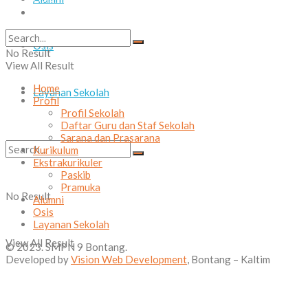
Layanan Sekolah
Osis
No Result
View All Result
Home
Layanan Sekolah
Profil
Profil Sekolah
Daftar Guru dan Staf Sekolah
Sarana dan Prasarana
Kurikulum
Ekstrakurikuler
Paskib
Pramuka
No Result
Alumni
Osis
Layanan Sekolah
View All Result
© 2023. SMPN 9 Bontang.
Developed by
Vision Web Development
, Bontang – Kaltim