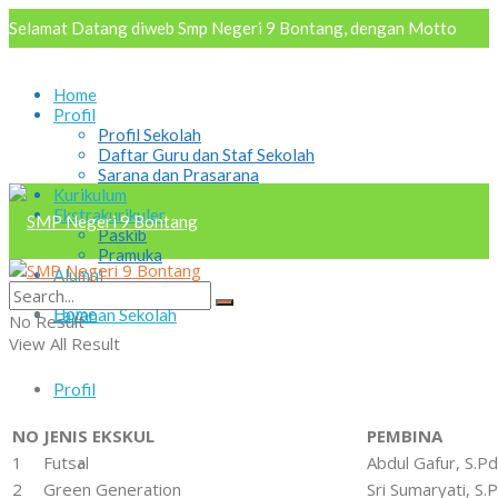
Selamat Datang diweb Smp Negeri 9 Bontang, dengan Motto
AKRAB "Aktif Kreatif Religius Antusias Berbudaya
Home
Profil
Profil Sekolah
Daftar Guru dan Staf Sekolah
Sarana dan Prasarana
Kurikulum
Ekstrakurikuler
Paskib
Pramuka
Alumni
Osis
Home
Layanan Sekolah
No Result
View All Result
Profil
NO
JENIS EKSKUL
PEMBINA
1
Futsal
Abdul Gafur, S.Pd
Profil Sekolah
2
Green Generation
Sri Sumaryati, S.