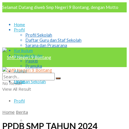
Selamat Datang diweb Smp Negeri 9 Bontang, dengan Motto
AKRAB "Aktif Kreatif Religius Antusias Berbudaya
Home
Profil
Profil Sekolah
Daftar Guru dan Staf Sekolah
Sarana dan Prasarana
Kurikulum
Ekstrakurikuler
Paskib
Pramuka
Alumni
Osis
Home
Layanan Sekolah
No Result
View All Result
Profil
Home
Berita
Profil Sekolah
PPDB SMP TAHUN 2024