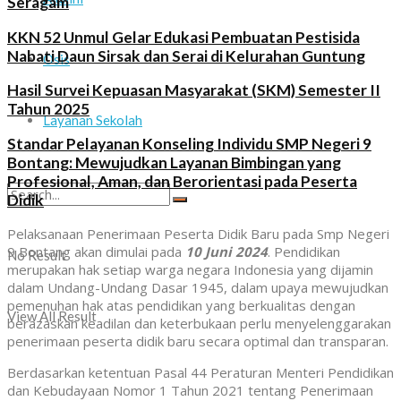
Seragam
KKN 52 Unmul Gelar Edukasi Pembuatan Pestisida
Nabati Daun Sirsak dan Serai di Kelurahan Guntung
Osis
Hasil Survei Kepuasan Masyarakat (SKM) Semester II
Tahun 2025
Layanan Sekolah
Standar Pelayanan Konseling Individu SMP Negeri 9
Bontang: Mewujudkan Layanan Bimbingan yang
Profesional, Aman, dan Berorientasi pada Peserta
Didik
Pelaksanaan Penerimaan Peserta Didik Baru pada Smp Negeri
9 Bontang akan dimulai pada
10 Juni 2024
. Pendidikan
No Result
merupakan hak setiap warga negara Indonesia yang dijamin
dalam Undang-Undang Dasar 1945, dalam upaya mewujudkan
pemenuhan hak atas pendidikan yang berkualitas dengan
View All Result
berazaskan keadilan dan keterbukaan perlu menyelenggarakan
penerimaan peserta didik baru secara optimal dan transparan.
Berdasarkan ketentuan Pasal 44 Peraturan Menteri Pendidikan
dan Kebudayaan Nomor 1 Tahun 2021 tentang Penerimaan