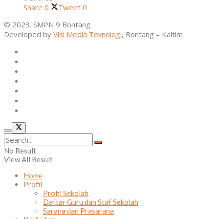
Share
0
Tweet
0
© 2023. SMPN 9 Bontang.
Developed by
Visi Media Teknologi
, Bontang – Kaltim
Home
Profil
Kurikulum
Ekstrakurikuler
Alumni
Osis
Layanan Sekolah
No Result
View All Result
Home
Profil
Profil Sekolah
Daftar Guru dan Staf Sekolah
Sarana dan Prasarana