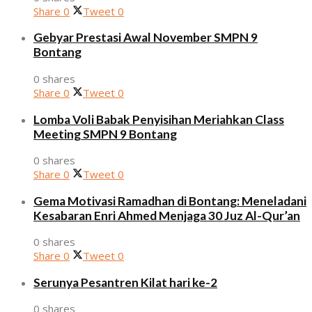
Share
0
Tweet
0
Gebyar Prestasi Awal November SMPN 9
Bontang
0 shares
Share
0
Tweet
0
Lomba Voli Babak Penyisihan Meriahkan Class
Meeting SMPN 9 Bontang
0 shares
Share
0
Tweet
0
Gema Motivasi Ramadhan di Bontang: Meneladani
Kesabaran Enri Ahmed Menjaga 30 Juz Al-Qur’an
0 shares
Share
0
Tweet
0
Serunya Pesantren Kilat hari ke-2
0 shares