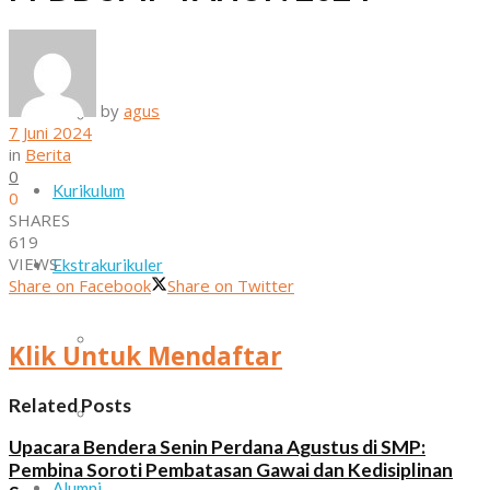
Daftar Guru dan Staf Sekolah
by
agus
Sarana dan Prasarana
7 Juni 2024
in
Berita
0
Kurikulum
0
SHARES
619
VIEWS
Ekstrakurikuler
Share on Facebook
Share on Twitter
Paskib
Klik Untuk Mendaftar
Related Posts
Pramuka
Upacara Bendera Senin Perdana Agustus di SMP:
Pembina Soroti Pembatasan Gawai dan Kedisiplinan
Alumni