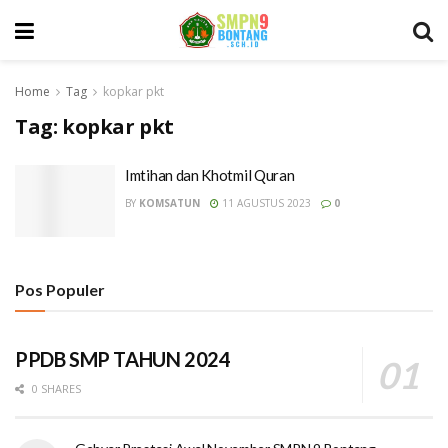
Home
Tag
kopkar pkt
Tag:
kopkar pkt
Imtihan dan Khotmil Quran
BY
KOMSATUN
11 AGUSTUS 2023
0
Pos Populer
PPDB SMP TAHUN 2024
0 SHARES