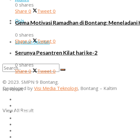
0 shares
Share
0
Tweet
0
Osis
Gema Motivasi Ramadhan di Bontang: Meneladani 
0 shares
Share
0
Tweet
0
Layanan Sekolah
Serunya Pesantren Kilat hari ke-2
0 shares
Share
0
Tweet
0
© 2023. SMPN 9 Bontang.
Developed by
Visi Media Teknologi
, Bontang – Kaltim
No Result
Home
Profil
View All Result
Kurikulum
Ekstrakurikuler
Alumni
Osis
Layanan Sekolah