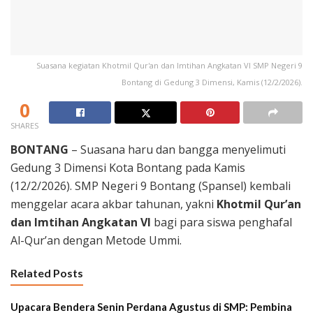
Suasana kegiatan Khotmil Qur'an dan Imtihan Angkatan VI SMP Negeri 9
Bontang di Gedung 3 Dimensi, Kamis (12/2/2026).
0
SHARES
BONTANG
– Suasana haru dan bangga menyelimuti
Gedung 3 Dimensi Kota Bontang pada Kamis
(12/2/2026). SMP Negeri 9 Bontang (Spansel) kembali
menggelar acara akbar tahunan, yakni
Khotmil Qur’an
dan Imtihan Angkatan VI
bagi para siswa penghafal
Al-Qur’an dengan Metode Ummi.
Related Posts
Upacara Bendera Senin Perdana Agustus di SMP: Pembina