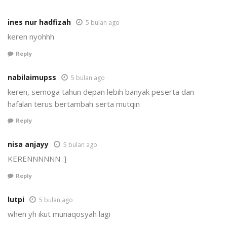
ines nur hadfizah
5 bulan ago
keren nyohhh
Reply
nabilaimupss
5 bulan ago
keren, semoga tahun depan lebih banyak peserta dan
hafalan terus bertambah serta mutqin
Reply
nisa anjayy
5 bulan ago
KERENNNNNN :]
Reply
lutpi
5 bulan ago
when yh ikut munaqosyah lagi