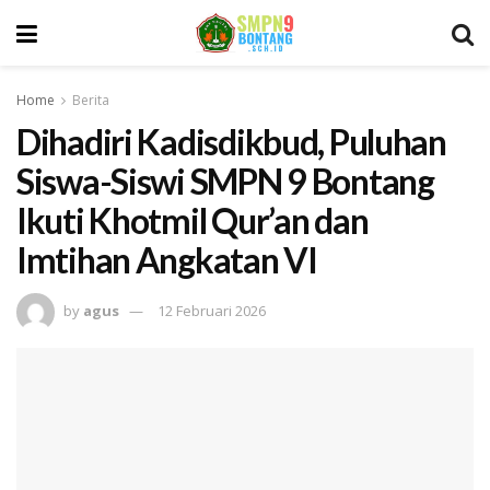
Home
Berita
Dihadiri Kadisdikbud, Puluhan
Siswa-Siswi SMPN 9 Bontang
Ikuti Khotmil Qur’an dan
Imtihan Angkatan VI
by
agus
12 Februari 2026