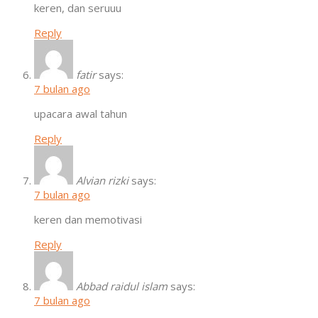
keren, dan seruuu
Reply
fatir
says:
7 bulan ago
upacara awal tahun
Reply
Alvian rizki
says:
7 bulan ago
keren dan memotivasi
Reply
Abbad raidul islam
says:
7 bulan ago