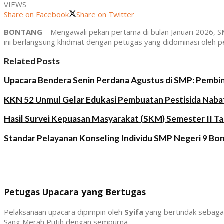
VIEWS
Share on Facebook
Share on Twitter
BONTANG
– Mengawali pekan pertama di bulan Januari 2026, S
ini berlangsung khidmat dengan petugas yang didominasi oleh
Related Posts
Upacara Bendera Senin Perdana Agustus di SMP: Pembin
KKN 52 Unmul Gelar Edukasi Pembuatan Pestisida Nabat
Hasil Survei Kepuasan Masyarakat (SKM) Semester II T
Standar Pelayanan Konseling Individu SMP Negeri 9 Bo
Petugas Upacara yang Bertugas
Pelaksanaan upacara dipimpin oleh
Syifa
yang bertindak sebagai
Sang Merah Putih dengan sempurna.