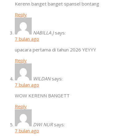
Kerenn banget banget spansel bontang
Reply
NABILLA J
says:
7 bulan ago
upacara pertama di tahun 2026 YEYYY
Reply
WILDAN
says:
7 bulan ago
WOW KERENN BANGETT
Reply
DWI NUR
says:
7 bulan ago