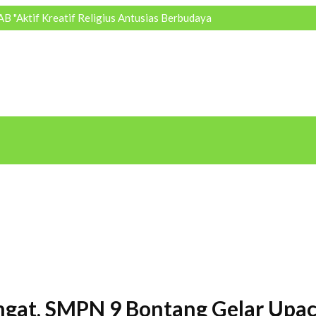
 "Aktif Kreatif Religius Antusias Berbudaya
gat, SMPN 9 Bontang Gelar Upac