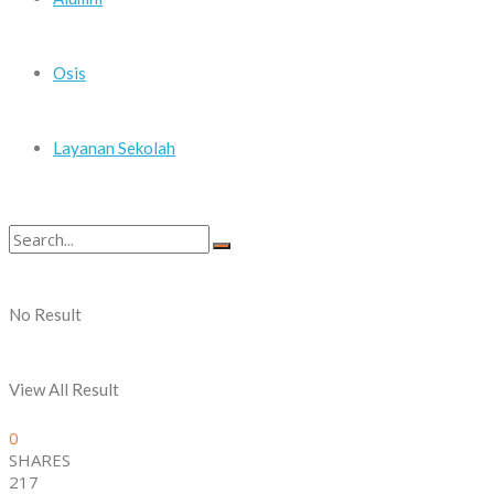
Osis
Layanan Sekolah
No Result
View All Result
0
SHARES
217