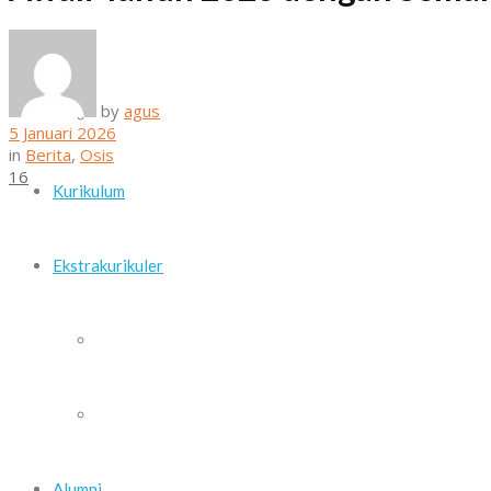
Daftar Guru dan Staf Sekolah
by
agus
Sarana dan Prasarana
5 Januari 2026
in
Berita
,
Osis
16
Kurikulum
Ekstrakurikuler
Paskib
Pramuka
Alumni