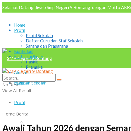
Selamat Datang diweb Smp Negeri 9 Bontang, dengan Motto AKRAB
Home
Profil
Profil Sekolah
Daftar Guru dan Staf Sekolah
Sarana dan Prasarana
Kurikulum
Ekstrakurikuler
Paskib
Pramuka
Alumni
Osis
Home
Layanan Sekolah
No Result
View All Result
Profil
Home
Berita
Profil Sekolah
Awali Tahun 2026 dengan Seman