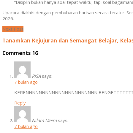
“Disiplin bukan hanya soal tepat waktu, tapi soal bagaimana
Upacara diakhiri dengan pembubaran barisan secara teratur. Se
2026.
Next Post
Tanamkan Kejujuran dan Semangat Belajar, Kela
Comments
16
RISA
says:
7 bulan ago
KERENNNNNNNNNNNNNNNNNNNNNN BENGETTTTTTTT
Reply
Nilam Meira
says:
7 bulan ago