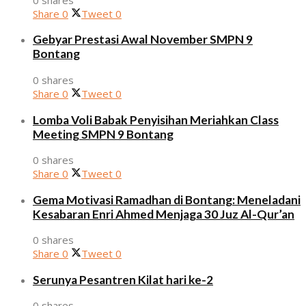
Share
0
Tweet
0
Gebyar Prestasi Awal November SMPN 9
Bontang
0 shares
Share
0
Tweet
0
Lomba Voli Babak Penyisihan Meriahkan Class
Meeting SMPN 9 Bontang
0 shares
Share
0
Tweet
0
Gema Motivasi Ramadhan di Bontang: Meneladani
Kesabaran Enri Ahmed Menjaga 30 Juz Al-Qur’an
0 shares
Share
0
Tweet
0
Serunya Pesantren Kilat hari ke-2
0 shares