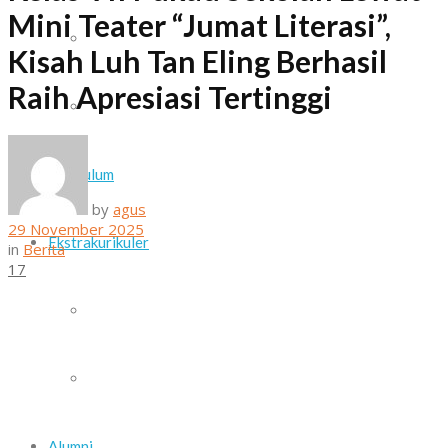
Mini Teater “Jumat Literasi”,
Daftar Guru dan Staf Sekolah
Kisah Luh Tan Eling Berhasil
Raih Apresiasi Tertinggi
Sarana dan Prasarana
Kurikulum
by
agus
29 November 2025
Ekstrakurikuler
in
Berita
17
Paskib
Pramuka
Alumni