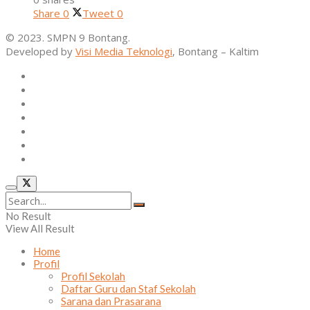
Share
0
Tweet
0
© 2023. SMPN 9 Bontang.
Developed by
Visi Media Teknologi
, Bontang – Kaltim
Home
Profil
Kurikulum
Ekstrakurikuler
Alumni
Osis
Layanan Sekolah
No Result
View All Result
Home
Profil
Profil Sekolah
Daftar Guru dan Staf Sekolah
Sarana dan Prasarana