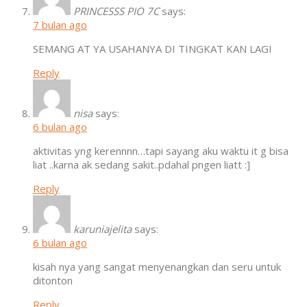
PRINCESSS PIO 7C
says:
7 bulan ago
SEMANG AT YA USAHANYA DI TINGKAT KAN LAGI
Reply
nisa
says:
6 bulan ago
aktivitas yng kerennnn…tapi sayang aku waktu it g bisa
liat ..karna ak sedang sakit..pdahal pngen liatt :]
Reply
karuniajelita
says:
6 bulan ago
kisah nya yang sangat menyenangkan dan seru untuk
ditonton
Reply