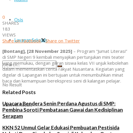
0
Osis
SHARES
183
VIEWS
Layanan Sekolah
Share on Facebook
Share on Twitter
[Bontang], [28 November 2025]
– Program “Jumat Literasi”
di SMP Negeri 9 kembali menyajikan pertunjukan mini teater
yang memukau, dengan giliran siswa kelas VII unjuk kebolehan
dalam mementaskan cerita rakyat Nusantara. Kegiatan yang
digelar di Lapangan ini bertujuan untuk menumbuhkan minat
baca dan kemampuan berekspresi seni di kalangan pelajar.
No Result
Related Posts
Upacara Bendera Senin Perdana Agustus di SMP:
View All Result
Pembina Soroti Pembatasan Gawai dan Kedisiplinan
Seragam
KKN 52 Unmul Gelar Edukasi Pembuatan Pestisida