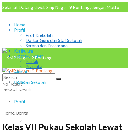
Selamat Datang diweb Smp Negeri 9 Bontang, dengan Motto
AKRAB "Aktif Kreatif Religius Antusias Berbudaya
Home
Profil
Profil Sekolah
Daftar Guru dan Staf Sekolah
Sarana dan Prasarana
Kurikulum
Ekstrakurikuler
Paskib
Pramuka
Alumni
Osis
Home
Layanan Sekolah
No Result
View All Result
Profil
Home
Berita
Profil Sekolah
Kelas VII Pukau Sekolah Lewat