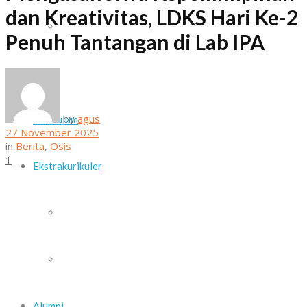
dan Kreativitas, LDKS Hari Ke-2
Daftar Guru dan Staf Sekolah
Penuh Tantangan di Lab IPA
Sarana dan Prasarana
by
agus
Kurikulum
27 November 2025
in
Berita
,
Osis
1
Ekstrakurikuler
Paskib
Pramuka
Alumni