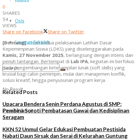
0
SHARES
54
Osis
VIEWS
Share on Facebook
Share on Twitter
Layanan Sekolah
[Bontang]
– Hari kedua pelaksanaan Latihan Dasar
Kepemimpinan Siswa (LDKS) yang diselenggarakan pada
Kamis, 27 November 2025
, berlangsung dengan intens dan
penuh tantangan. Bertempat di
Lab IPA
, kegiatan ini berfokus
pada pengembangan keterampilan lunak (soft skills) yang
krusial bagi calon pemimpin, mulai dari manajemen konflik,
solusi kreatif, hingga penyusunan program kerja.
No Result
Related Posts
Upacara Bendera Senin Perdana Agustus di SMP:
Pembina Soroti Pembatasan Gawai dan Kedisiplinan
View All Result
Seragam
KKN 52 Unmul Gelar Edukasi Pembuatan Pestisida
Nabati Daun Sirsak dan Serai di Kelurahan Guntung