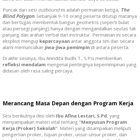
Puncak dari sesi
outbound
ini adalah permainan ketiga,
The
Blind Polygon
. Sebanyak 9-10 orang peserta ditutup matanya
dan bertugas membentuk bangun geometris (seperti bulat
atau persegi panjang) hanya dengan mengandalkan seutas tali
panjang dan arahan verbal dari instruktur. Permainan ini secara
eksplisit menguji
kepercayaan
antar anggota tim dan secara
alami memunculkan
jiwa-jiwa pemimpin
di antara peserta.
Di akhir sesinya, Ibu Anindita Budhi T., S.Psi memberikan
refleksi mendalam
mengenai pentingnya kepemimpinan yang
didasari oleh rasa saling percaya.
Merancang Masa Depan dengan Program Kerja
Sesi berikutnya diisi oleh
Ibu Afina Lestari, S.Pd
, yang
menyampaikan materi vital tentang
“Menyusun Program
Kerja (Proker) Sekolah”
. Materi yang disampaikan meliputi
pengertian proker, tujuan proker, unsur-unsur proker, dan