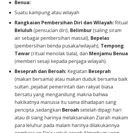
Benua:
Suatu kampung atau wilayah
Rangkaian Pembersihan Diri dan Wilayah:
Ritual
Beluluh
(pensucian diri),
Belimbur
(saling siram
air sebagai pembersihan massal),
Bepelas
(pembersihan benda pusaka/wilayah),
Tempong
Tawar
(ritual menolak bala), dan
Menjamu Benua
(memberi sesaji kepada penjaga wilayah).
Beseprah dan Beroah:
Kegiatan
Beseprah
(makan bersama) atau makan duduk bersama baik
sultan ,pejabat pemerintah dan rakyat biasa
bersatu yang mengandung makna bahwa
hakikatnya manusia itu sama dihadapan sang
pencipta ,sedangkan
Beroah
setelah dipagi hari
atau di siang harinya melaksanakan Ziarah makam
para leluhur pada malam harinya dilakukannya
pembaca an Do’a untuk arwah Almarhum yang