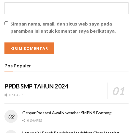
Simpan nama, email, dan situs web saya pada
peramban ini untuk komentar saya berikutnya.
Pos Populer
PPDB SMP TAHUN 2024
0 SHARES
Gebyar Prestasi Awal November SMPN 9 Bontang
0 SHARES
Lomba Voli Babak Penyisihan Meriahkan Class Meeting