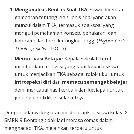
Menganalisis Bentuk Soal TKA:
Siswa diberikan
gambaran tentang jenis-jenis soal yang akan
muncul dalam TKA, termasuk soal-soal yang
menguji pemahaman konsep, penalaran, dan
keterampilan berpikir tingkat tinggi (
Higher Order
Thinking Skills
– HOTS).
Memotivasi Belajar:
Kepala Sekolah turut
memberikan motivasi yang kuat kepada siswa
untuk menjadikan TKA sebagai tolok ukur untuk
introspeksi diri
dan
memacu semangat belajar
demi mencapai hasil terbaik dan kesiapan untuk
jenjang pendidikan selanjutnya.
Dengan adanya kegiatan ini, diharapkan siswa Kelas IX
SMPN 9 Bontang tidak lagi merasa cemas dalam
menghadapi TKA, melainkan terpacu untuk