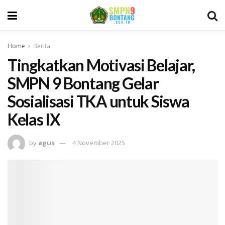
Home
Berita
Tingkatkan Motivasi Belajar,
SMPN 9 Bontang Gelar
Sosialisasi TKA untuk Siswa
Kelas IX
by
agus
4 November 2025