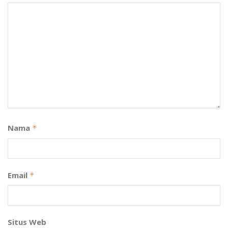
Nama
*
Email
*
Situs Web