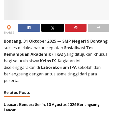
0
SHARES
Bontang, 31 Oktober 2025
—
SMP Negeri 9 Bontang
sukses melaksanakan kegiatan
Sosialisasi Tes
Kemampuan Akademik (TKA)
yang ditujukan khusus
bagi seluruh siswa
Kelas IX
. Kegiatan ini
diselenggarakan di
Laboratorium IPA
sekolah dan
berlangsung dengan antusiasme tinggi dari para
peserta.
Related Posts
Upacara Bendera Senin, 10 Agustus 2026 Berlangsung
Lancar