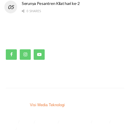
Serunya Pesantren Kilat hari ke-2
0 SHARES
© 2023. SMPN 9 Bontang.
Developed by
Visi Media Teknologi
, Bontang – Kaltim
Home
Profil
Kurikulum
Ekstrakurikuler
Alumni
Osis
Layanan Sekolah