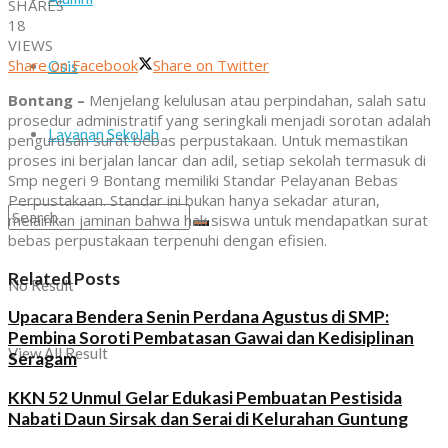
SHARES
18
VIEWS
Share on Facebook
Share on Twitter
Osis
Bontang –
Menjelang kelulusan atau perpindahan, salah satu
prosedur administratif yang seringkali menjadi sorotan adalah
Layanan Sekolah
pengurusan surat bebas perpustakaan. Untuk memastikan
proses ini berjalan lancar dan adil, setiap sekolah termasuk di
Smp negeri 9 Bontang memiliki Standar Pelayanan Bebas
Perpustakaan. Standar ini bukan hanya sekadar aturan,
melainkan jaminan bahwa hak siswa untuk mendapatkan surat
bebas perpustakaan terpenuhi dengan efisien.
Related Posts
No Result
Upacara Bendera Senin Perdana Agustus di SMP:
Pembina Soroti Pembatasan Gawai dan Kedisiplinan
View All Result
Seragam
KKN 52 Unmul Gelar Edukasi Pembuatan Pestisida
Nabati Daun Sirsak dan Serai di Kelurahan Guntung