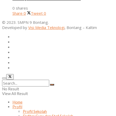
0 shares
Share
0
Tweet
0
© 2023. SMPN 9 Bontang.
Developed by
Visi Media Teknologi
, Bontang – Kaltim
Home
Profil
Kurikulum
Ekstrakurikuler
Alumni
Osis
Layanan Sekolah
No Result
View All Result
Home
Profil
Profil Sekolah