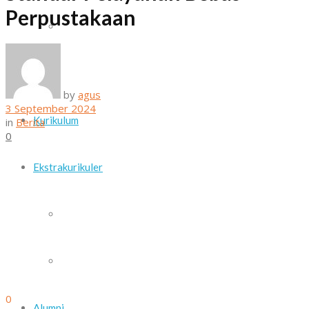
Perpustakaan
Daftar Guru dan Staf Sekolah
Sarana dan Prasarana
by
agus
3 September 2024
Kurikulum
in
Berita
0
Ekstrakurikuler
Paskib
Pramuka
0
Alumni