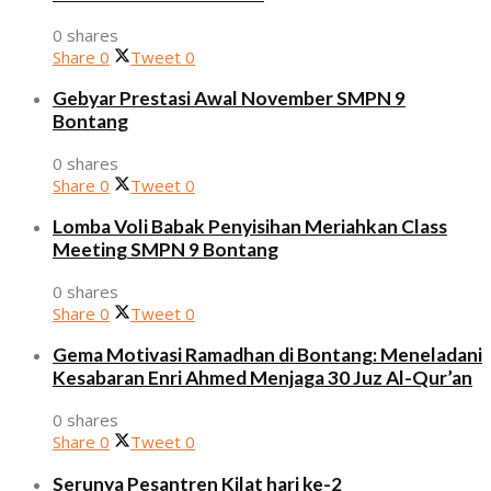
0 shares
Share
0
Tweet
0
Gebyar Prestasi Awal November SMPN 9
Bontang
0 shares
Share
0
Tweet
0
Lomba Voli Babak Penyisihan Meriahkan Class
Meeting SMPN 9 Bontang
0 shares
Share
0
Tweet
0
Gema Motivasi Ramadhan di Bontang: Meneladani
Kesabaran Enri Ahmed Menjaga 30 Juz Al-Qur’an
0 shares
Share
0
Tweet
0
Serunya Pesantren Kilat hari ke-2