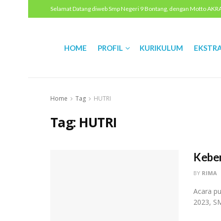
Selamat Datang diweb Smp Negeri 9 Bontang, dengan Motto AKRAB 
HOME
PROFIL
KURIKULUM
EKSTR
Home
Tag
HUTRI
Tag:
HUTRI
Kebe
BY
RIMA
Acara pu
2023, S