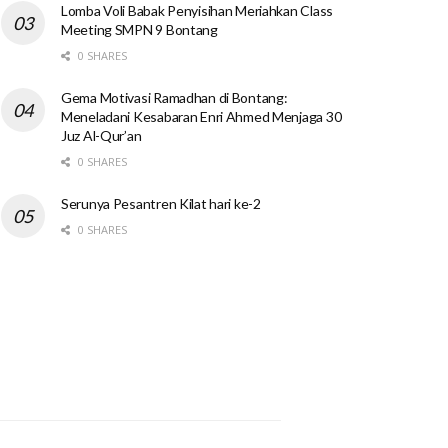
Lomba Voli Babak Penyisihan Meriahkan Class
Meeting SMPN 9 Bontang
0 SHARES
Gema Motivasi Ramadhan di Bontang:
Meneladani Kesabaran Enri Ahmed Menjaga 30
Juz Al-Qur’an
0 SHARES
Serunya Pesantren Kilat hari ke-2
0 SHARES