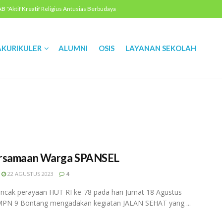
"Aktif Kreatif Religius Antusias Berbudaya
AKURIKULER
ALUMNI
OSIS
LAYANAN SEKOLAH
rsamaan Warga SPANSEL
22 AGUSTUS 2023
4
ncak perayaan HUT RI ke-78 pada hari Jumat 18 Agustus
MPN 9 Bontang mengadakan kegiatan JALAN SEHAT yang ...