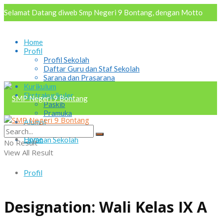
Selamat Datang diweb Smp Negeri 9 Bontang, dengan Motto
AKRAB "Aktif Kreatif Religius Antusias Berbudaya
Home
Profil
Profil Sekolah
Daftar Guru dan Staf Sekolah
Sarana dan Prasarana
Kurikulum
Ekstrakurikuler
Paskib
Pramuka
Alumni
Osis
Home
Layanan Sekolah
No Result
View All Result
Profil
Designation:
Wali Kelas IX A
Profil Sekolah