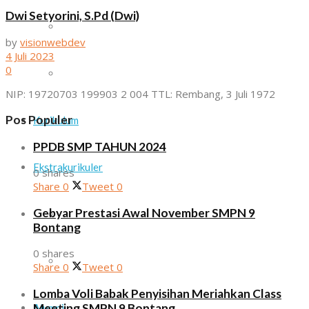
Dwi Setyorini, S.Pd (Dwi)
Daftar Guru dan Staf Sekolah
by
visionwebdev
4 Juli 2023
0
Sarana dan Prasarana
NIP: 19720703 199903 2 004 TTL: Rembang, 3 Juli 1972
Pos Populer
Kurikulum
PPDB SMP TAHUN 2024
Ekstrakurikuler
0 shares
Share
0
Tweet
0
Gebyar Prestasi Awal November SMPN 9
Paskib
Bontang
0 shares
Pramuka
Share
0
Tweet
0
Lomba Voli Babak Penyisihan Meriahkan Class
Meeting SMPN 9 Bontang
Alumni