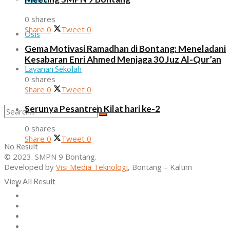
0 shares
Share
0
Tweet
0
Osis
Gema Motivasi Ramadhan di Bontang: Meneladani
Kesabaran Enri Ahmed Menjaga 30 Juz Al-Qur’an
Layanan Sekolah
0 shares
Share
0
Tweet
0
Serunya Pesantren Kilat hari ke-2
0 shares
Share
0
Tweet
0
No Result
© 2023. SMPN 9 Bontang.
Developed by
Visi Media Teknologi
, Bontang – Kaltim
View All Result
Home
Profil
Kurikulum
Ekstrakurikuler
Alumni