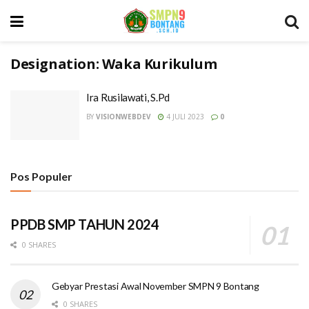
Designation:
Waka Kurikulum
Ira Rusilawati, S.Pd
BY
VISIONWEBDEV
4 JULI 2023
0
Pos Populer
PPDB SMP TAHUN 2024
0 SHARES
Gebyar Prestasi Awal November SMPN 9 Bontang
0 SHARES