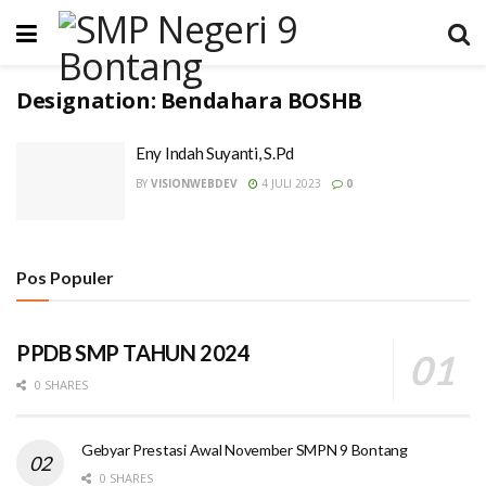
Designation:
Bendahara BOSHB
Eny Indah Suyanti, S.Pd
BY
VISIONWEBDEV
4 JULI 2023
0
Pos Populer
PPDB SMP TAHUN 2024
0 SHARES
Gebyar Prestasi Awal November SMPN 9 Bontang
0 SHARES