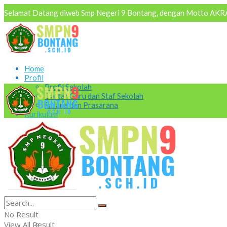
Selamat Datang diweb Smp Negeri 9 Bontang, dengan Motto AKRAB
Home
Profil
Profil Sekolah
Daftar Guru dan Staf Sekolah
Sarana dan Prasarana
Kurikulum
Ekstrakurikuler
Paskib
Pramuka
Alumni
Home
Osis
Layanan Sekolah
Profil
No Result
View All Result
Profil Sekolah