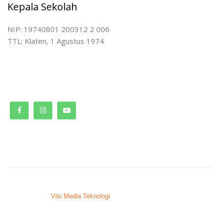
Kepala Sekolah
NIP: 19740801 200312 2 006
TTL: Klaten, 1 Agustus 1974
© 2023. SMPN 9 Bontang.
Developed by
Visi Media Teknologi
, Bontang – Kaltim