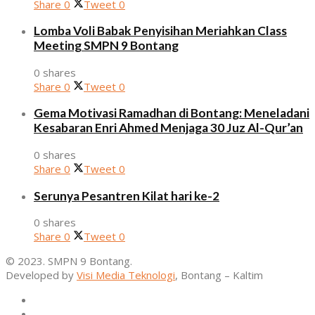
Share
0
Tweet
0
Lomba Voli Babak Penyisihan Meriahkan Class
Meeting SMPN 9 Bontang
0 shares
Share
0
Tweet
0
Gema Motivasi Ramadhan di Bontang: Meneladani
Kesabaran Enri Ahmed Menjaga 30 Juz Al-Qur’an
0 shares
Share
0
Tweet
0
Serunya Pesantren Kilat hari ke-2
0 shares
Share
0
Tweet
0
© 2023. SMPN 9 Bontang.
Developed by
Visi Media Teknologi
, Bontang – Kaltim
Home
Profil