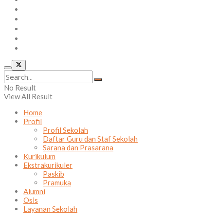
Kurikulum
Ekstrakurikuler
Alumni
Osis
Layanan Sekolah
No Result
View All Result
Home
Profil
Profil Sekolah
Daftar Guru dan Staf Sekolah
Sarana dan Prasarana
Kurikulum
Ekstrakurikuler
Paskib
Pramuka
Alumni
Osis
Layanan Sekolah