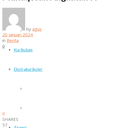
Daftar Guru dan Staf Sekolah
by
agus
Sarana dan Prasarana
20 Januari 2024
in
Berita
0
Kurikulum
Ekstrakurikuler
Paskib
Pramuka
0
SHARES
57
Alumni