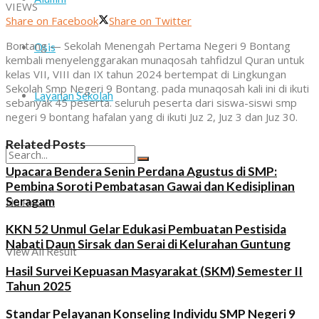
VIEWS
Share on Facebook
Share on Twitter
Bontang — Sekolah Menengah Pertama Negeri 9 Bontang
Osis
kembali menyelenggarakan munaqosah tahfidzul Quran untuk
kelas VII, VIII dan IX tahun 2024 bertempat di Lingkungan
Sekolah Smp Negeri 9 Bontang. pada munaqosah kali ini di ikuti
Layanan Sekolah
sebanyak 45 peserta. seluruh peserta dari siswa-siswi smp
negeri 9 bontang hafalan yang di ikuti Juz 2, Juz 3 dan Juz 30.
Related Posts
Upacara Bendera Senin Perdana Agustus di SMP:
Pembina Soroti Pembatasan Gawai dan Kedisiplinan
Seragam
No Result
KKN 52 Unmul Gelar Edukasi Pembuatan Pestisida
Nabati Daun Sirsak dan Serai di Kelurahan Guntung
View All Result
Hasil Survei Kepuasan Masyarakat (SKM) Semester II
Tahun 2025
Standar Pelayanan Konseling Individu SMP Negeri 9